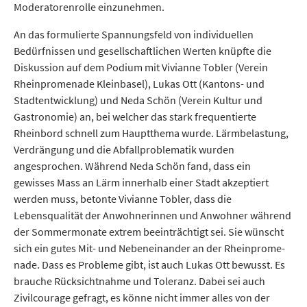
Moderatorenrolle einzunehmen.
An das formulierte Spannungsfeld von individuellen
Bedürfnissen und gesellschaftlichen Werten knüpfte die
Diskussion auf dem Podium mit Vivianne Tobler (Verein
Rhein­pro­me­na­de Kleinbasel), Lukas Ott (Kantons- und
Stadt­ent­wick­lung) und Neda Schön (Verein Kultur und
Gastronomie) an, bei welcher das stark frequentierte
Rheinbord schnell zum Hauptthema wurde. Lärmbelastung,
Verdrängung und die Abfallproblematik wurden
angesprochen. Während Neda Schön fand, dass ein
gewisses Mass an Lärm innerhalb einer Stadt akzeptiert
werden muss, betonte Vivianne Tobler, dass die
Lebensqualität der Anwohnerinnen und Anwohner während
der Sommermonate extrem beeinträchtigt sei. Sie wünscht
sich ein gutes Mit- und Nebeneinander an der Rhein­pro­me­
na­de. Dass es Probleme gibt, ist auch Lukas Ott bewusst. Es
brauche Rücksichtnahme und Toleranz. Dabei sei auch
Zivilcourage gefragt, es könne nicht immer alles von der