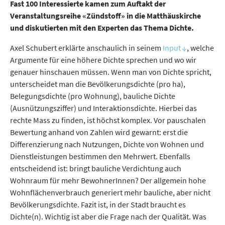
Fast 100 Interessierte kamen zum Auftakt der
Veranstaltungsreihe «Zündstoff» in die Matthäuskirche
und diskutierten mit den Experten das Thema Dichte.
Axel Schubert erklärte anschaulich in seinem
Input
, welche
Argumente für eine höhere Dichte sprechen und wo wir
genauer hinschauen müssen. Wenn man von Dichte spricht,
unterscheidet man die Be­völ­ke­rungsdichte (pro ha),
Belegungsdichte (pro Wohnung), bauliche Dichte
(Ausnützungsziffer) und Interaktionsdichte. Hierbei das
rechte Mass zu finden, ist höchst komplex. Vor pauschalen
Bewertung anhand von Zahlen wird gewarnt: erst die
Differenzierung nach Nutzungen, Dichte von Wohnen und
Dienstleistungen bestimmen den Mehrwert. Ebenfalls
entscheidend ist: bringt bauliche Verdichtung auch
Wohnraum für mehr BewohnerInnen? Der allgemein hohe
Wohnflächenverbrauch generiert mehr bauliche, aber nicht
Be­völ­ke­rungsdichte. Fazit ist, in der Stadt braucht es
Dichte(n). Wichtig ist aber die Frage nach der Qualität. Was