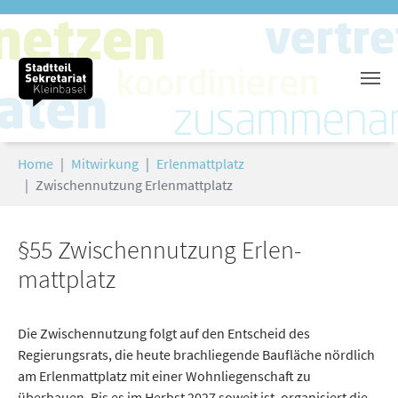
Zum Hauptinhalt springen
Sie sind hier:
Home
Mitwirkung
Er­len­mattplatz
Zwischennutzung Er­len­mattplatz
§55 Zwischennutzung Er­len­
mattplatz
Die Zwischennutzung folgt auf den Entscheid des
Regierungsrats, die heute brachliegende Baufläche nördlich
am Er­len­mattplatz mit einer Wohnliegenschaft zu
überbauen. Bis es im Herbst 2027 soweit ist, organisiert die