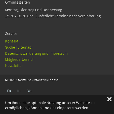
Öffnungszeiten
Montag, Dienstag und Donnerstag
15.30 - 18.30 Uhr | Zusätzliche Termine nach Vereinbarung
Service
Kontakt
Suche
|
Sitemap
Da­ten­schutz­er­klä­rung und Impressum
Mitgliederbereich
Newsletter
© 2026 Stadtteilsekretariat Kleinbasel
Fa
In
Yo
❌
ceb
sta
uT
Um Ihnen eine optimale Nutzung unserer Website zu
oo
gra
ub
ermöglichen, können Cookies eingesetzt werden.
k
m
e