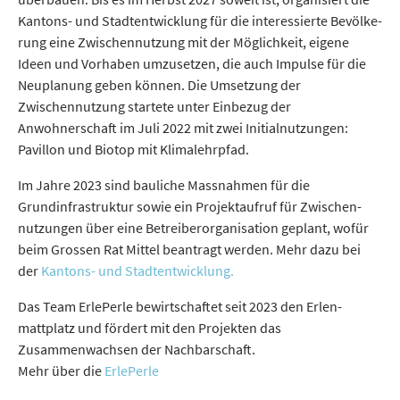
Kantons- und Stadt­ent­wick­lung für die interessierte Be­völ­ke­
rung eine Zwischennutzung mit der Möglichkeit, eigene
Ideen und Vorhaben umzusetzen, die auch Impulse für die
Neuplanung geben können. Die Umsetzung der
Zwischennutzung startete unter Einbezug der
Anwohnerschaft im Juli 2022 mit zwei Initialnutzungen:
Pavillon und Biotop mit Klimalehrpfad.
Im Jahre 2023 sind bauliche Massnahmen für die
Grundinfrastruktur sowie ein Projektaufruf für Zwi­schen­
nutz­un­gen über eine Betreiberorganisation geplant, wofür
beim Grossen Rat Mittel beantragt werden. Mehr dazu bei
der
Kantons- und Stadt­ent­wick­lung.
Das Team ErlePerle bewirtschaftet seit 2023 den Er­len­
mattplatz und fördert mit den Projekten das
Zusammenwachsen der Nachbarschaft.
Mehr über die
ErlePerle