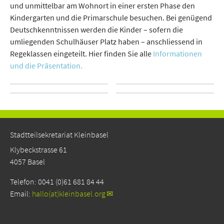
und unmittelbar am Wohnort in einer ersten Phase den
Kindergarten und die Primarschule besuchen. Bei genügend
Deutschkenntnissen werden die Kinder – sofern die
umliegenden Schulhäuser Platz haben – anschliessend in
Regeklassen eingeteilt. Hier finden Sie alle
Informationen
und die Präsentation.
Stadtteilsekretariat Kleinbasel
Klybeckstrasse 61
4057 Basel
Telefon: 0041 (0)61 681 84 44
Email:
hallo(at)kleinbasel.org