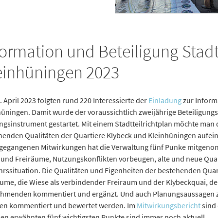
formation und Beteiligung Stadt­
einhüningen 2023
 April 2023 folgten rund 220 Interessierte der
Einladung
zur Inform
hüningen. Damit wurde der voraussichtlich zweijährige Beteiligun
ngsinstrument gestartet. Mit einem Stadtteilrichtplan möchte ma
henden Qualitäten der Quartiere Klybeck und Kleinhüningen aufe
gegangenen Mitwirkungen hat die Verwaltung fünf Punke mitgeno
 und Freiräume, Nutzungskonflikten vorbeugen, alte und neue Qua
rssituation. Die Qualitäten und Eigenheiten der bestehenden Quarti
äume, die Wiese als verbindender Freiraum und der Klybeckquai, de
ehmenden kommentiert und ergänzt. Und auch Planungsaussagen
en kommentiert und bewertet werden. Im
Mitwirkungsbericht
sind
ben erwähnten fünf wichtigsten Punkte sind immer noch aktuell.