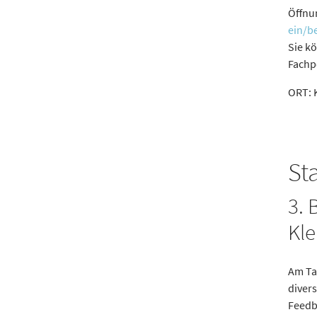
Öffnu
ein/b
Sie k
Fachp
ORT: 
St
3. 
Kl
Am Ta
diver
Feedb